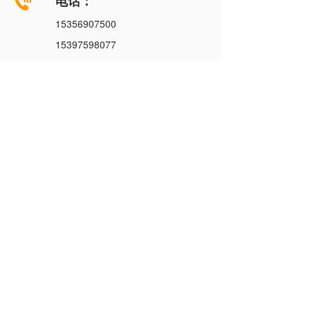
电话：
15356907500
15397598077
邮箱：
agaotu@126.com
关注公众号 
扫码连接我们 
Copyright©2023   浙江高图智能控制有限公司  免责声明：本
站部分资讯来源于网络，如有侵权请及时联系客服，我们将
尽快处理 