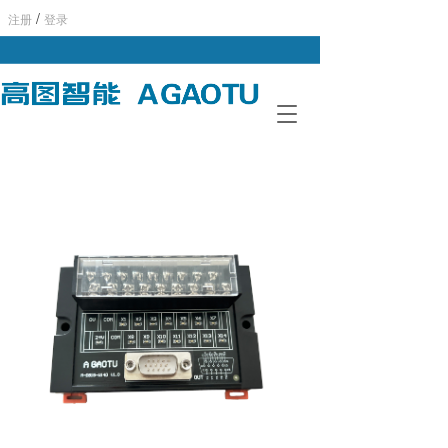
/
注册
登录
T
o
g
g
l
e
n
a
v
i
g
a
t
i
o
n