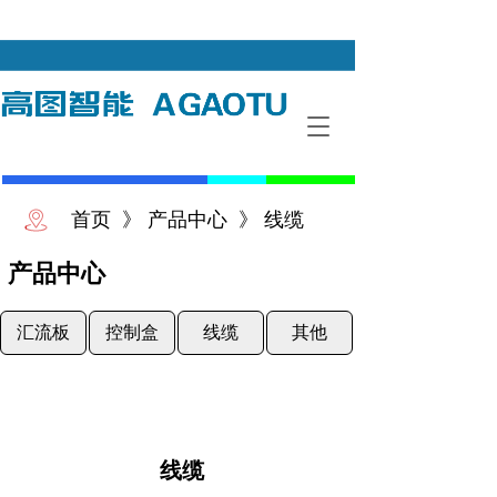
T
o
g
g
l
首页  》 产品中心  》 线缆 
e
n
产品中心
a
v
i
汇流板
控制盒
线缆
其他
g
a
t
i
o
n
线缆 